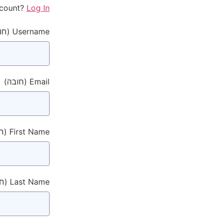
ccount?
Log In
Username
(חו
Email
(חובה)
First Name
(ח
Last Name
(ח