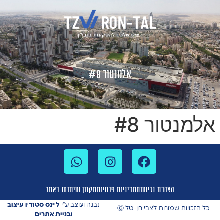
לתוכן
אלמנטור #8
אלמנטור #8
הצהרת נגישות
מדיניות פרטיות
תקנון שימוש באתר
נבנה ועוצב ע”י
ליינס סטודיו עיצוב
כל הזכויות שמורות לצבי רון-טל Ⓒ
ובניית אתרים